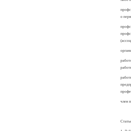
профс
о пер
профс
профс
(ассо
орган
работ
работ
работ
предп
профе
член 
Стать