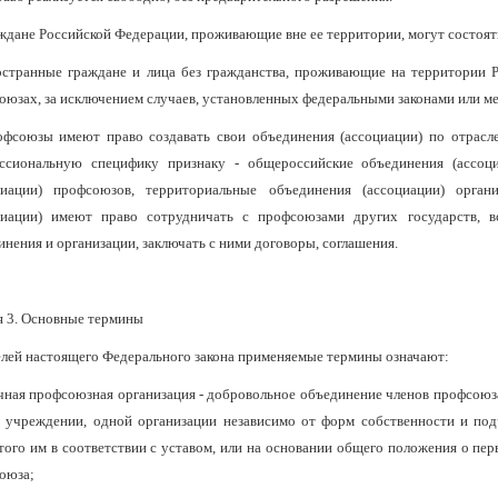
аждане Российской Федерации, проживающие вне ее территории, могут состоят
остранные граждане и лица без гражданства, проживающие на территории Р
оюзах, за исключением случаев, установленных федеральными законами или 
офсоюзы имеют право создавать свои объединения (ассоциации) по отрас
ссиональную специфику признаку - общероссийские объединения (ассоц
циации) профсоюзов, территориальные объединения (ассоциации) орга
циации) имеют право сотрудничать с профсоюзами других государств, 
инения и организации, заключать с ними договоры, соглашения.
я 3. Основные термины
елей настоящего Федерального закона применяемые термины означают:
чная профсоюзная организация - добровольное объединение членов профсоюза
 учреждении, одной организации независимо от форм собственности и под
того им в соответствии с уставом, или на основании общего положения о п
оюза;