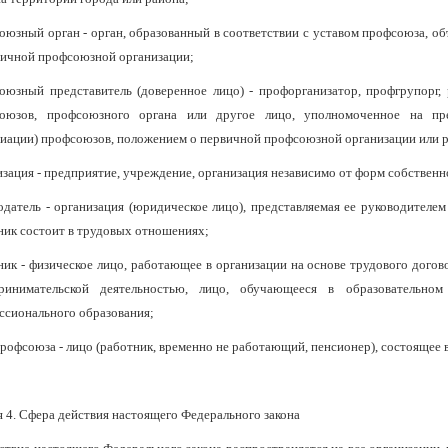
оюзный орган - орган, образованный в соответствии с уставом профсоюза, о
вичной профсоюзной организации;
оюзный представитель (доверенное лицо) - профорганизатор, профгрупорг,
оюзов, профсоюзного органа или другое лицо, уполномоченное на пре
циации) профсоюзов, положением о первичной профсоюзной организации или 
изация - предприятие, учреждение, организация независимо от форм собствен
одатель - организация (юридическое лицо), представляемая ее руководителем
ник состоит в трудовых отношениях;
ник - физическое лицо, работающее в организации на основе трудового догов
ринимательской деятельностью, лицо, обучающееся в образовательно
ссионального образования;
профсоюза - лицо (работник, временно не работающий, пенсионер), состоящее
я 4. Сфера действия настоящего Федерального закона