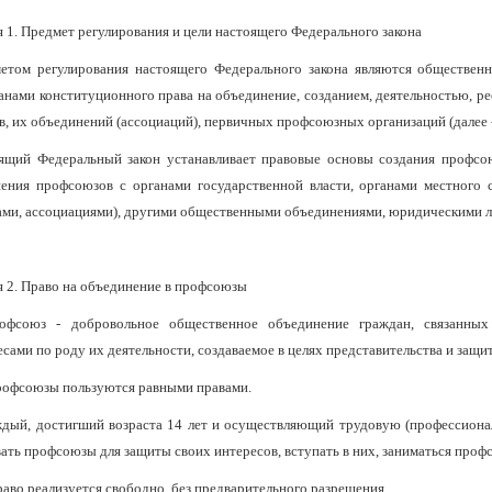
я 1. Предмет регулирования и цели настоящего Федерального закона
етом регулирования настоящего Федерального закона являются общественн
анами конституционного права на объединение, созданием, деятельностью, р
в, их объединений (ассоциаций), первичных профсоюзных организаций (далее 
ящий Федеральный закон устанавливает правовые основы создания профсоюз
ения профсоюзов с органами государственной власти, органами местного 
ами, ассоциациями), другими общественными объединениями, юридическими л
я 2. Право на объединение в профсоюзы
офсоюз - добровольное общественное объединение граждан, связанны
есами по роду их деятельности, создаваемое в целях представительства и защи
рофсоюзы пользуются равными правами.
ждый, достигший возраста 14 лет и осуществляющий трудовую (профессиона
вать профсоюзы для защиты своих интересов, вступать в них, заниматься про
раво реализуется свободно, без предварительного разрешения.