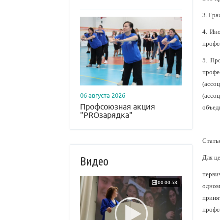
3. Гр
4. Ин
профс
5. Пр
профе
(ассо
(ассо
06 августа 2026
Профсоюзная акция
объед
"PROзарядка"
Стать
Для ц
Видео
перви
00:00:58
одном
приня
профс