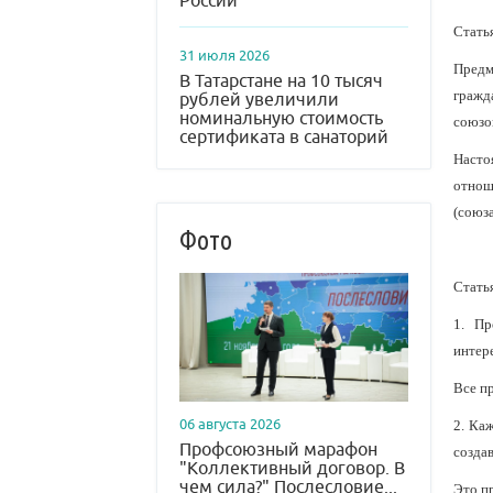
России
Стать
31 июля 2026
Предм
В Татарстане на 10 тысяч
гражд
рублей увеличили
номинальную стоимость
союзо
сертификата в санаторий
Насто
отнош
(союз
Фото
Стать
1. Пр
интер
Все п
06 августа 2026
2. Ка
Профсоюзный марафон
созда
"Коллективный договор. В
чем сила?" Послесловие...
Это п