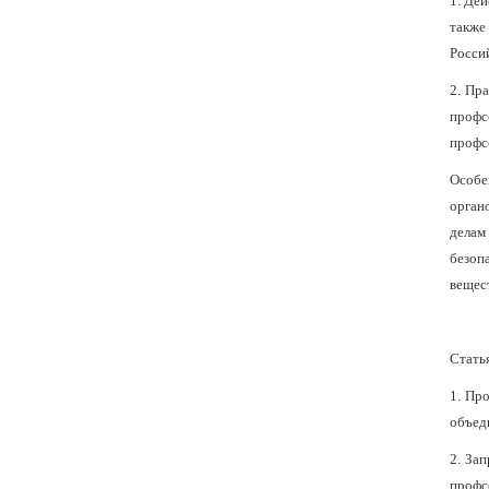
1. Де
также
Росси
2. Пр
профс
профс
Особе
орган
делам
безоп
вещес
Стать
1. Пр
объед
2. За
профс