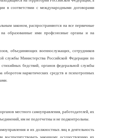
 находящиеся на территории Российской Федерации, а
ации в соответствии с международными договорами
альным законом, распространяются на все первичные
е на образованные ими профсоюзные органы и на
юзов, объединяющих военнослужащих, сотрудников
ной службы Министерства Российской Федерации по
 стихийных бедствий, органов федеральной службы
за оборотом наркотических средств и психотропных
ами.
органов местного самоуправления, работодателей, их
ъединений, им не подотчетны и не подконтрольны.
самоуправления и их должностных лиц в деятельность
ли воспрепятствовать законному осуществлению их