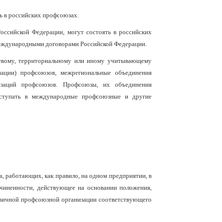
ь в российских профсоюзах.
оссийской Федерации, могут состоять в российских
международными договорами Российской Федерации.
левому, территориальному или иному учитывающему
иации) профсоюзов, межрегиональные объединения
низаций профсоюзов. Профсоюзы, их объединения
вступать в международные профсоюзные и другие
, работающих, как правило, на одном предприятии, в
чиненности, действующее на основании положения,
ервичной профсоюзной организации соответствующего