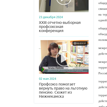
общер
связа
на те
23 декабря 2024
одной
XXIII отчетно-выборная
профсоюзная
общер
конференция
объед
полов
00:03:31
межре
дейст
межре
терри
Росси
02 мая 2024
терри
Профсоюз помогает
дейст
вернуть право на льготную
пенсию. Сюжет из
терри
Нижнекамска
дейст
либо 