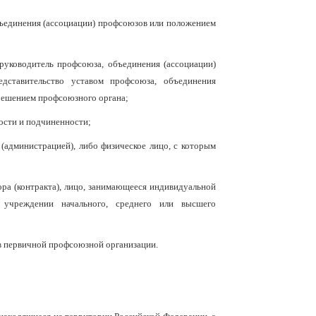
бъединения (ассоциации) профсоюзов или положением
 руководитель профсоюза, объединения (ассоциации)
дставительство уставом профсоюза, объединения
решением профсоюзного органа;
ности и подчиненности;
 (администрацией), либо физическое лицо, с которым
ора (контракта), лицо, занимающееся индивидуальной
м учреждении начального, среднего или высшего
 в первичной профсоюзной организации.