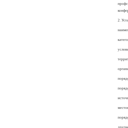
профс
конфе
2. Ус
наиме
катег
услов
терри
орган
поряд
поряд
источ
место
поряд
други