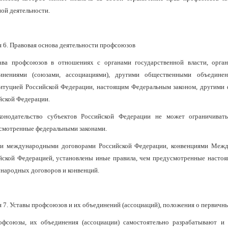
ной деятельности.
я 6. Правовая основа деятельности профсоюзов
ава профсоюзов в отношениях с органами государственной власти, орган
инениями (союзами, ассоциациями), другими общественными объедине
итуцией Российской Федерации, настоящим Федеральным законом, другими ф
йской Федерации.
конодательство субъектов Российской Федерации не может ограничиват
смотренные федеральными законами.
ли международными договорами Российской Федерации, конвенциями Межд
йской Федерацией, установлены иные правила, чем предусмотренные насто
народных договоров и конвенций.
я 7. Уставы профсоюзов и их объединений (ассоциаций), положения о первич
офсоюзы, их объединения (ассоциации) самостоятельно разрабатывают и