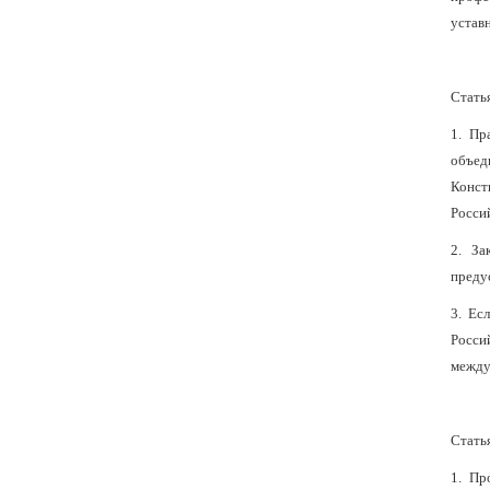
устав
Стать
1. Пр
объед
Конст
Росси
2. За
преду
3. Ес
Росси
между
Стать
1. Пр