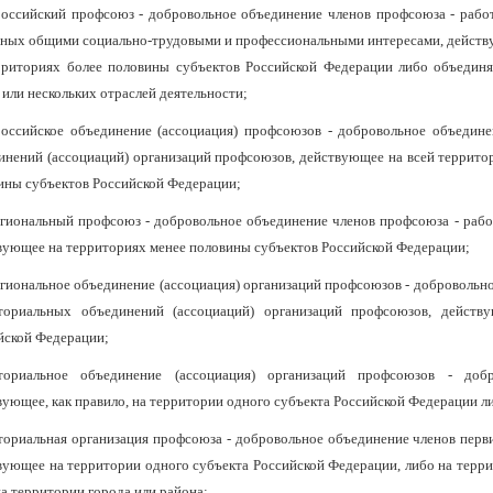
оссийский профсоюз - добровольное объединение членов профсоюза - работ
нных общими социально-трудовыми и профессиональными интересами, действ
рриториях более половины субъектов Российской Федерации либо объедин
 или нескольких отраслей деятельности;
оссийское объединение (ассоциация) профсоюзов - добровольное объедин
инений (ассоциаций) организаций профсоюзов, действующее на всей террито
ины субъектов Российской Федерации;
гиональный профсоюз - добровольное объединение членов профсоюза - работ
вующее на территориях менее половины субъектов Российской Федерации;
гиональное объединение (ассоциация) организаций профсоюзов - добровольн
ториальных объединений (ассоциаций) организаций профсоюзов, действ
йской Федерации;
ториальное объединение (ассоциация) организаций профсоюзов - доб
вующее, как правило, на территории одного субъекта Российской Федерации ли
ториальная организация профсоюза - добровольное объединение членов пер
вующее на территории одного субъекта Российской Федерации, либо на терри
на территории города или района;