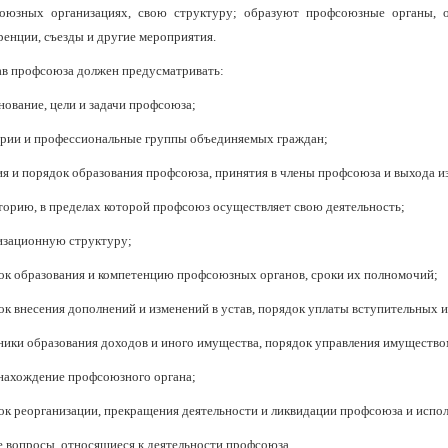
оюзных организациях, свою структуру; образуют профсоюзные органы, о
ренции, съезды и другие мероприятия.
тав профсоюза должен предусматривать:
нование, цели и задачи профсоюза;
ории и профессиональные группы объединяемых граждан;
ия и порядок образования профсоюза, принятия в члены профсоюза и выхода из
торию, в пределах которой профсоюз осуществляет свою деятельность;
изационную структуру;
ок образования и компетенцию профсоюзных органов, сроки их полномочий;
ок внесения дополнений и изменений в устав, порядок уплаты вступительных и
ники образования доходов и иного имущества, порядок управления имуществ
нахождение профсоюзного органа;
ок реорганизации, прекращения деятельности и ликвидации профсоюза и испол
е вопросы, относящиеся к деятельности профсоюза.