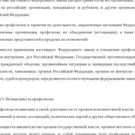
йствие настоящего Федерального закона распространяется на все организации,
 на российские организации, находящиеся за рубежом, и другие организ
йской Федерации.
ава профсоюзов и гарантии их деятельности, закрепленные настоящим Федер
оюзные организации, профсоюзы, их объединения (ассоциации), а такж
оюзных представителей в пределах их полномочий.
нности применения настоящего Федерального закона в отношении профсо
ов внутренних дел Российской Федерации, Государственной противопожар
 гражданской обороны, чрезвычайным ситуациям и ликвидации последствий
асности, таможенных органов Российской Федерации, органов по контролю 
тв, судей и прокуроров, определяются соответствующими федеральными закон
я 5. Независимость профсоюзов
офсоюзы независимы в своей деятельности от органов исполнительной власти, 
инений (союзов, ассоциаций), политических партий и других общественных об
прещается вмешательство органов государственной власти, органов местного 
оюзов, которое может повлечь за собой ограничение прав профсоюзов и