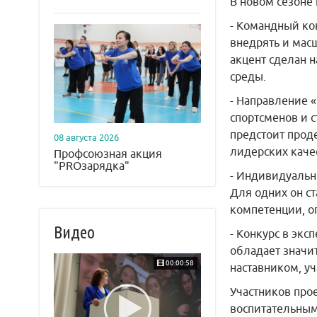
В новом сезоне
- Командный ко
внедрять и мас
акцент сделан 
среды.
- Направление 
спортсменов и 
предстоит прод
08 августа 2026
лидерских каче
Профсоюзная акция
"PROзарядка"
- Индивидуальны
Для одних он с
компетенции, о
Видео
- Конкурс в экс
обладает значи
00:00:58
наставником, уч
Участников про
воспитательным