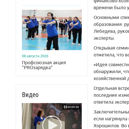
финансово-хозя
времени было у
Основными спик
образования: р
Лебедева, руко
эксперты.
Открывая семин
отметила, что в
08 августа 2026
Профсоюзная акция
«Идея совместн
"PROзарядка"
обнаружили, чт
хозяйственной 
Отдельная встр
Видео
последние изме
ответила экспе
00:00:58
Заключительный
если нагрянула
Хорошилов. Во 