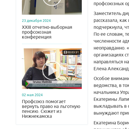
профсоюзных ор
Заместитель ди
рассказала, ка
23 декабря 2024
XXIII отчетно-выборная
подчеркнула, ч
профсоюзная
По ее словам, 
конференция
численности ад
неоправданно. 
00:03:31
организациях с
направляться на
Елена Александ
Особое внимани
ведомства, в то
начальника Упр
02 мая 2024
Екатерины Лапи
Профсоюз помогает
выкладывать в 
вернуть право на льготную
пенсию. Сюжет из
вынуждают прин
Нижнекамска
Екатерина Бори