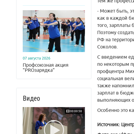
тем же професс
- Может быть, э
как в каждой бю
того, зарплаты
Поэтому создать
РФ на территори
Соколов.
С введением ед
07 августа 2026
по некоторым п
Профсоюзная акция
"PROзарядка"
профцентра Ми
социальная вел
также напомнил
зарплат в бюдж
Видео
выполняющих о
Особенно это к
00:00:58
Источник: Цент