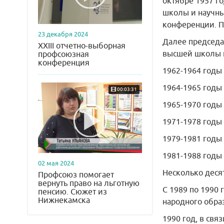
октябре 1957 г
школы и научны
конференции. Пр
23 декабря 2024
Далее председа
XXIII отчетно-выборная
высшей школы 
профсоюзная
конференция
1962-1964 годы 
1964-1965 годы 
00:03:31
1965-1970 годы 
1971-1978 годы 
1979-1981 годы 
1981-1988 годы 
02 мая 2024
Несколько деся
Профсоюз помогает
вернуть право на льготную
С 1989 по 1990 
пенсию. Сюжет из
Нижнекамска
народного обра
1990 год, в св