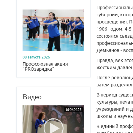
Профессиональн
губернии, котор
просвещения. П
1906 годом. 4-5
состоялся съез
профессиональн
Демьянов - восп
08 августа 2026
Правда, век это
Профсоюзная акция
жестким давлен
"PROзарядка"
После революци
затем разделял
В период сущес
Видео
культуры, печат
учреждений и д
00:00:58
школы и научны
В единый профс