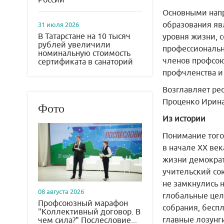
Основными напр
образования яв
31 июля 2026
В Татарстане на 10 тысяч
уровня жизни, 
рублей увеличили
профессиональн
номинальную стоимость
членов профсою
сертификата в санаторий
профчленства и
Возглавляет ре
Проценко Ирина
Фото
Из истории
Понимание того
в начале XX век
жизни демократ
учительский сою
не замкнулись 
08 августа 2026
глобальные цел
Профсоюзный марафон
собрания, бесп
"Коллективный договор. В
главные лозунги
чем сила?" Послесловие...