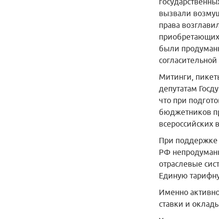
государственны
вызвали возмущ
права возглави
приобретающих о
были продуманн
согласительной 
Митинги, пикет
депутатам Госду
что при подгото
бюджетников пр
всероссийских 
При поддержке 
РФ непродуманн
отраслевые сис
Единую тарифну
Именно активно
ставки и оклады