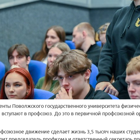
енты Поволжского государственного университета физичес
 вступают в профсоюз. До это в первичной профсоюзной о
.
фсоюзное движение сделает жизнь 3,5 тысяч наших студен
рит председатель профкома и ответственный секретарь 