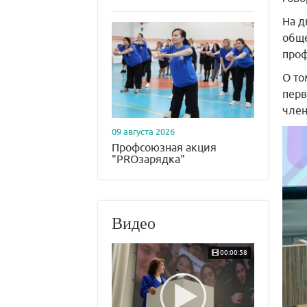
На д
обще
проф
О то
перв
член
09 августа 2026
Профсоюзная акция
"PROзарядка"
Видео
00:00:58