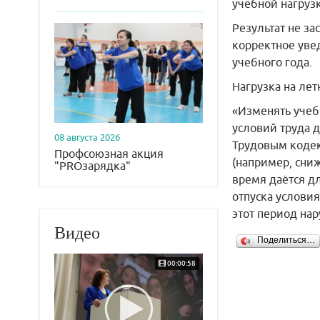
учебной нагрузк
Результат не за
корректное увед
учебного года.
Нагрузка на лет
«Изменять учеб
условий труда 
08 августа 2026
Трудовым кодек
Профсоюзная акция
(например, сниж
"PROзарядка"
время даётся дл
отпуска условия
этот период на
Видео
Поделиться…
00:00:58